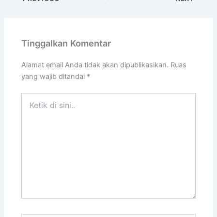
Tinggalkan Komentar
Alamat email Anda tidak akan dipublikasikan.
Ruas
yang wajib ditandai
*
Ketik
di
sini..