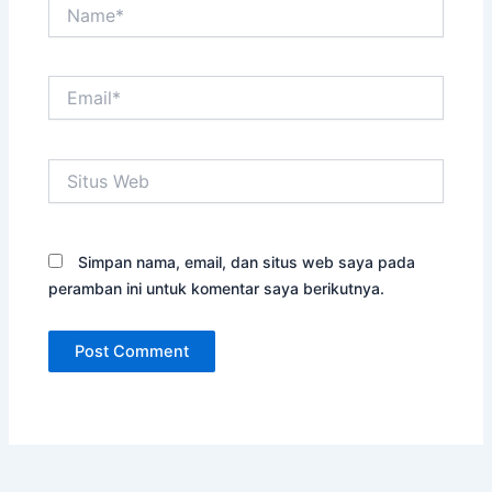
Name*
Email*
Situs
Web
Simpan nama, email, dan situs web saya pada
peramban ini untuk komentar saya berikutnya.