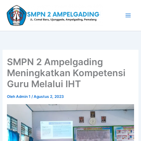
Lewati
ke
konten
SMPN 2 Ampelgading
Meningkatkan Kompetensi
Guru Melalui IHT
Oleh
Admin 1
/
Agustus 2, 2023