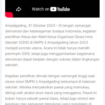
Ampelgading, 31 Oktober 2023 – Di tengah semangat
demokrasi dan keberagaman budaya Indonesia, kegiatan
pemilihan Ketua dan Wakil Ketua Organisasi Siswa Intra
Sekolah (OSIS) di SMPN 2 Ampelgading tahun 2023
menjadi sorotan utama. Acara ini tidak hanya memilih
pemimpin OSIS, tetapi juga menggambarkan bagaimana
demokrasi dapat berjalan dengan sukses dalam lingkungan
sekolah.
Kegiatan pemilihan dimulai dengan semangat tinggi saat
siswa-siswi SMPN 2 Ampelgading berkumpul di halaman
sekolah. Mereka menyaksikan pawai yang memukau,
diiringi oleh atraksi drum band yang menggema. Pawai ini
bukan hanya sebuah pawai biasa, tetapi juga simbol dari
kesatuan dan semangat demokrasi yang mendalam di